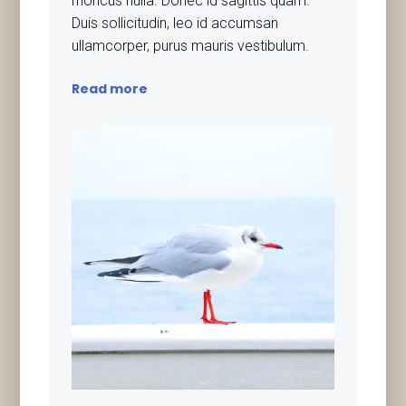
rhoncus nulla. Donec id sagittis quam.
Duis sollicitudin, leo id accumsan
ullamcorper, purus mauris vestibulum.
Read more